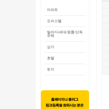
아파트
오피스텔
빌라/다세대/원룸/단독
주택
상가
호텔
토지