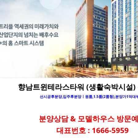
향남트윈테라스타워
(생활숙박시설)
선시공후분양,입주후분양ㅣ원룸,1.5룸(2룸형),분양가1억대
분양상담 & 모델하우스 방문
대표번호 : 1666-5959