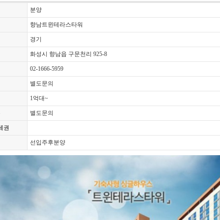
분양
향남트윈테라스타워
경기
화성시 향남읍 구문천리 925-8
02-1666-5959
별도문의
1억대~
수
별도문의
세권
선입주후분양