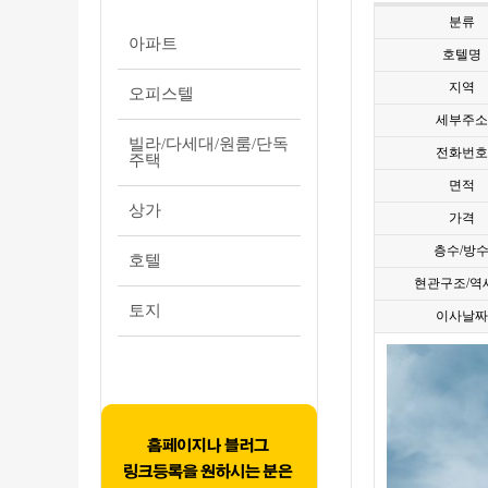
분류
아파트
호텔명
지역
오피스텔
세부주소
빌라/다세대/원룸/단독
전화번호
주택
면적
상가
가격
층수/방
호텔
현관구조/역
토지
이사날짜