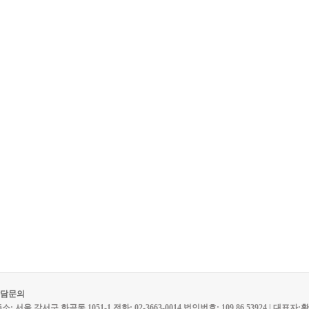
담문의
 서울 강서구 화곡동 1051-1 전화: 02-3663-0014 법인번호: 109 86 53924 | 대표자:황미정