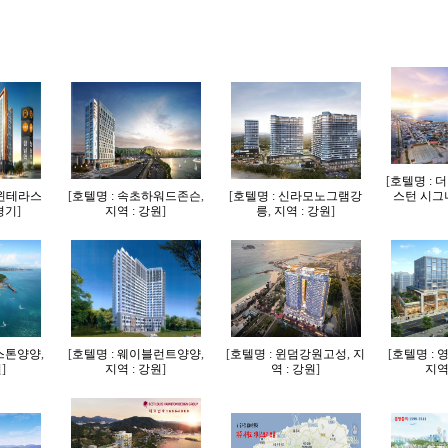
[
호텔명 : 
트윈테라스
[
호텔명 : 속초하워드존슨
,
[
호텔명 : 신라모노그램강
스턴 시그
 경기
]
지역 : 강원
]
릉
,
지역 : 강원
]
운스톤양양
,
[
호텔명 : 웨이블런트양양
,
[
호텔명 : 윈덤강원고성
,
지
[
호텔명 :
원
]
지역 : 강원
]
역 : 강원
]
지역