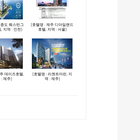
 영종도 웨스턴그
[
호텔명 : 제주 디아일랜드
텔
,
지역 : 인천
]
호텔
,
지역 : 서울
]
제주 데이즈호텔
,
[
호텔명 : 리젠트마린
,
지
 : 제주
]
역 : 제주
]