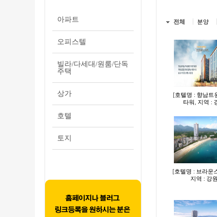
아파트
전체
분양
오피스텔
빌라/다세대/원룸/단독
주택
상가
[
호텔명 : 향남
타워
,
지역 :
호텔
토지
[
호텔명 : 브라
지역 : 강