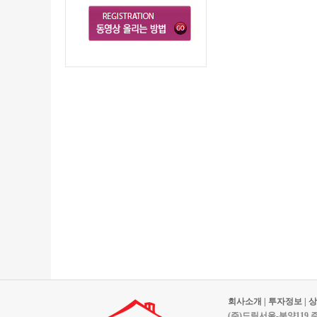
회사소개
|
투자정보
|
상
(주)드림서울-분양119 주소: