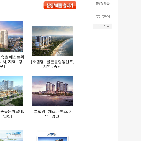
더 속초 베스트위
니처
,
지역 : 강
[
호텔명 : 골든튤립몽산포
,
원
]
지역 : 충남
]
 영종골든아르테
,
[
호텔명 : 체스터톤스
,
지
 : 인천
]
역 : 강원
]