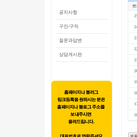
번
공지사항
2
구인/구직
2
2
질문과답변
2
상담게시판
2
2
1
1
1
1